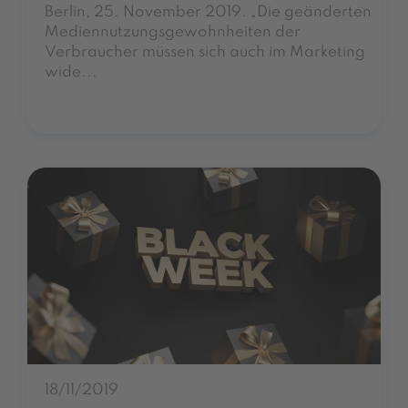
Berlin, 25. November 2019. „Die geänderten
Mediennutzungsgewohnheiten der
Verbraucher müssen sich auch im Marketing
wide...
18/11/2019