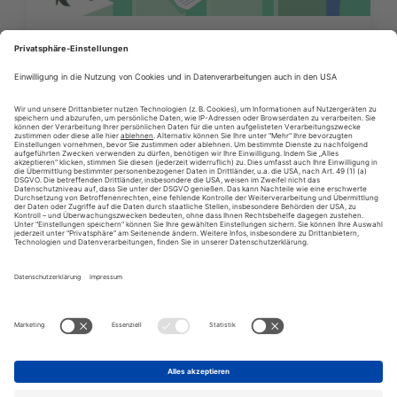
28/10/2019
Case Studies
News
Größte Abverkaufswirkung
Führender Vollsortimenter erzielt durch den
Einsatz digitaler Prospekte die stärkste
Abverkaufswirkung
bisherige
12
13
14
folgendes