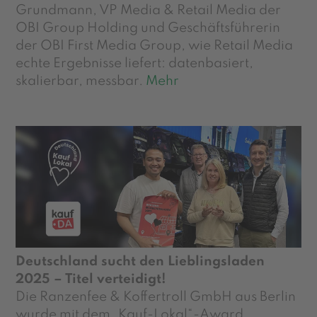
Grundmann, VP Media & Retail Media der
OBI Group Holding und Geschäftsführerin
der OBI First Media Group, wie Retail Media
echte Ergebnisse liefert: datenbasiert,
skalierbar, messbar.
Mehr
Deutschland sucht den Lieblingsladen
2025 – Titel verteidigt!
Die Ranzenfee & Koffertroll GmbH aus Berlin
wurde mit dem „Kauf-Lokal“-Award