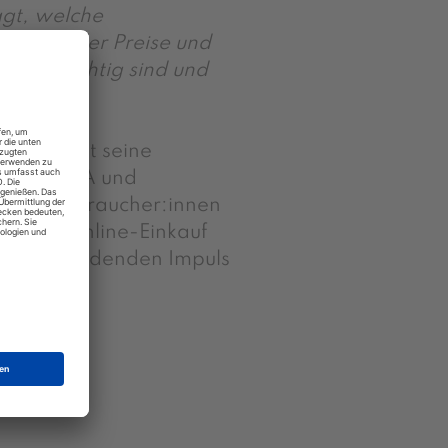
agt, welche
steigender Preise und
ones wichtig sind und
cer, bringt seine
auf kaufDA und
t der Verbraucher:innen
l dem Online-Einkauf
en entscheidenden Impuls