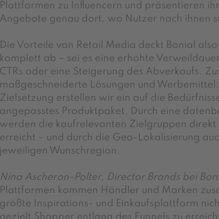
Plattformen zu Influencern und präsentieren ih
Angebote genau dort, wo Nutzer nach ihnen s
Die Vorteile von Retail Media deckt Bonial also
komplett ab – sei es eine erhöhte Verweildauer
CTRs oder eine Steigerung des Abverkaufs. Zusä
maßgeschneiderte Lösungen und Werbemittel: 
Zielsetzung erstellen wir ein auf die Bedürfnis
angepasstes Produktpaket. Durch eine datenba
werden die kaufrelevanten Zielgruppen direkt 
erreicht – und durch die Geo-Lokalisierung au
jeweiligen Wunschregion.
Nina Ascheron-Polter, Director Brands bei Bon
Plattformen kommen Händler und Marken zusa
größte Inspirations- und Einkaufsplattform ni
gezielt Shopper entlang des Funnels zu erreic