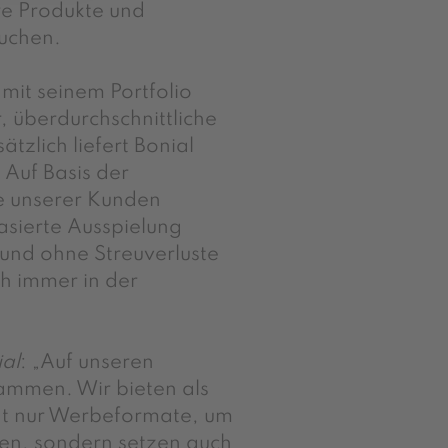
re Produkte und
uchen.
 mit seinem Portfolio
, überdurchschnittliche
tzlich liefert Bonial
Auf Basis der
se unserer Kunden
sierte Ausspielung
und ohne Streuverluste
ch immer in der
ial
: „Auf unseren
mmen. Wir bieten als
cht nur Werbeformate, um
hen, sondern setzen auch