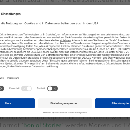
Branchen zusammen, wie beispielsweise mit Fe
Danone oder Samsung.
Für den Brands-Bereich werden individuell zug
Markenwelten
auf Bonials Plattformen geschaf
seinen gewünschten Informationen füllen kann
der Werbekampagne spielen Aktivierungsmec
Notifications eine wichtige Rolle: So wird die i
nicht nur in der Einkaufsplanung, sondern zusä
Benachrichtigungen direkt am stationären Point
auf die Produkte aufmerksam gemacht. Dadu
Produktwahrnehmung mit höchster Aufmerksam
Sichtbarkeit gestärkt.
Als Marktführer in der digitalen Angebotskomm
Bonial sein Produktportfolio fortlaufend weite
Format “
Bonial Stories
” werden Marken und Hä