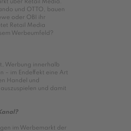
rkt über Retail Media.
lando und OTTO, bauen
we oder OBI ihr
et Retail Media
diesem Werbeumfeld?
it, Werbung innerhalb
 – im Endeffekt eine Art
den Handel und
 auszuspielen und damit
Kanal?
ngen im Werbemarkt der