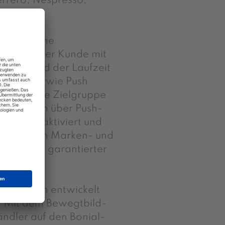
rrero, Nespresso,
eschnittene
fen, die der Kunde mit
. Während der Laufzeit
hanismen wie Push
nteressierte Zielgruppe
tzlich auch über Push-
 of Sale aktiviert und
rch werden Marken- und
keit und garantierter
unikation entwickelt
r. Mit dem Bewegtbild-
ndler auf den Bonial-