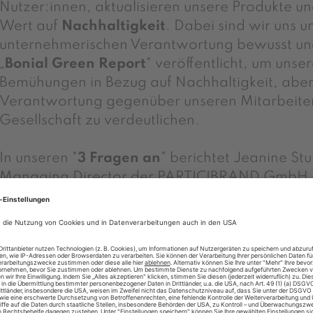
Nutzer:innen
,
aktualisieren
unsere Produkte u
Wert auf
Nachhaltigkeit
. Dabei sind wir uns u
unternehmerischen Verantwortung bewusst un
„
Bonial Green Report
" veröffentlicht, um unser
Bemühungen in Bezug auf Nachhaltigkeit, aber
Verantwortung gegenüber unseren Mitarbeiter
Gesellschaft zu verdeutlichen.
In unseren "
3 Fragen an
" berichtet Jeanine St
Managing Director der PARTICIBRAND GmbH, 
Voraussetzungen für eine
erfolgreiche Prod
wie sie zuletzt mit kaufDA und Big Brother dur
darüber, was erfolgreiche Werbung ausmacht
Ich freue mich auf ein aufregendes und erfolgr
Ihnen und wünsche viel Vergnügen mit unseren 