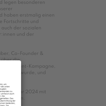
nd legen besonderen
nserer
d haben erstmalig einen
e Fortschritte und
 auch der sozialen
:innen und der
uiber, Co-Founder &
über die
uct Placement-Kampagne,
chgeführt wurde, und
.
eiches Jahr 2024 mit
Einblicken.