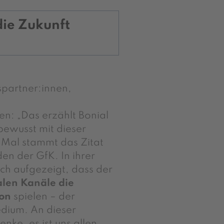
die Zukunft
spartner:innen,
en: „Das erzählt Bonial
bewusst mit dieser
 Mal stammt das Zitat
en der GfK. In ihrer
ich aufgezeigt, dass der
alen Kanäle die
ion
spielen
– der
dium. An dieser
nke, es ist uns allen