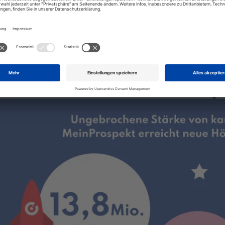
Herzlichst,
Ihr Christoph Eck-Schmidt